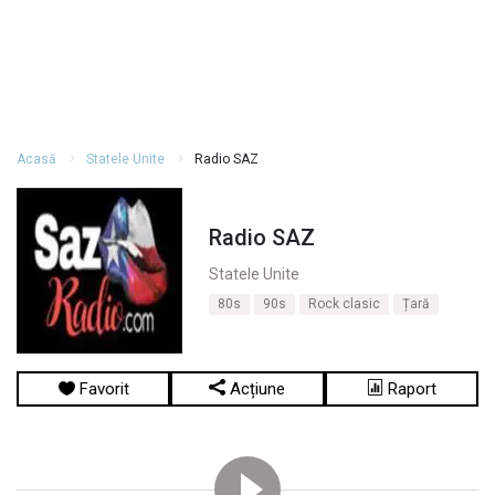
Acasă
Statele Unite
Radio SAZ
Radio SAZ
Statele Unite
80s
90s
Rock clasic
Țară
Favorit
Acțiune
Raport