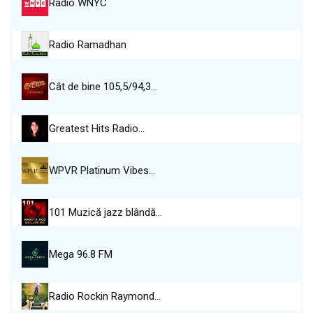
Radio WNYC
Radio Ramadhan
Cât de bine 105,5/94,3…
Greatest Hits Radio…
WPVR Platinum Vibes…
101 Muzică jazz blândă…
Mega 96.8 FM
Radio Rockin Raymond…