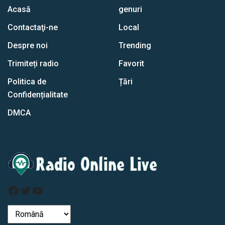
Acasă
genuri
Contactaţi-ne
Local
Despre noi
Trending
Trimiteți radio
Favorit
Politica de
Țări
Confidențialitate
DMCA
Facebook
Stare de nervozitate
YouTube