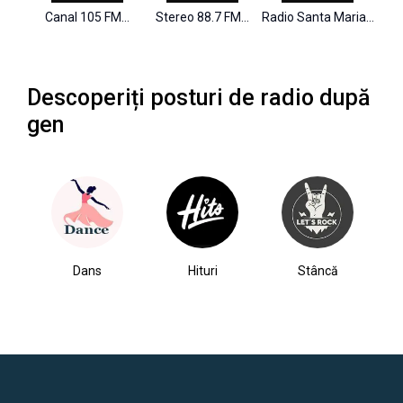
FM…
Canal 105 FM…
Stereo 88.7 FM…
Radio Santa Maria…
R
Descoperiți posturi de radio după
gen
Dans
Hituri
Stâncă