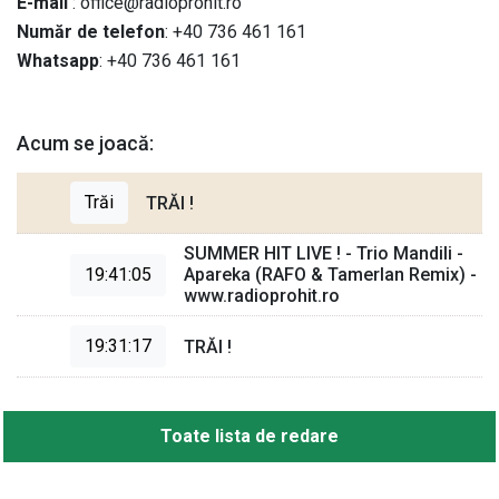
E-mail
: office@radioprohit.ro
Număr de telefon
: +40 736 461 161
Whatsapp
: +40 736 461 161
Acum se joacă:
Trăi
TRĂI !
SUMMER HIT LIVE ! -
Trio Mandili
-
19:41:05
Apareka
(
RAFO & Tamerlan Remix
) -
www.radioprohit.ro
19:31:17
TRĂI !
Toate lista de redare