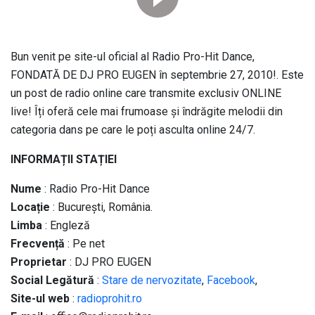
Bun venit pe site-ul oficial al Radio Pro-Hit Dance,
FONDATĂ DE DJ PRO EUGEN în septembrie 27, 2010!. Este
un post de radio online care transmite exclusiv ONLINE
live! Îți oferă cele mai frumoase și îndrăgite melodii din
categoria dans pe care le poți asculta online 24/7.
INFORMAȚII STAȚIEI
Nume
: Radio Pro-Hit Dance
Locație
: Bucureşti, România.
Limba
: Engleză
Frecvență
: Pe net
Proprietar
: DJ PRO EUGEN
Social
Legătură
:
Stare de nervozitate
,
Facebook
,
Site-ul web
:
radioprohit.ro