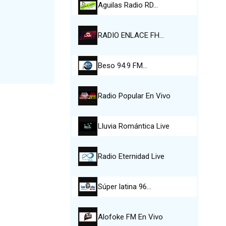
Aguilas Radio RD…
RADIO ENLACE FH…
Beso 94.9 FM…
Radio Popular En Vivo
Lluvia Romántica Live
Radio Eternidad Live
Súper latina 96…
Alofoke FM En Vivo