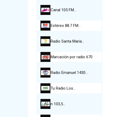
Canal 105 FM…
Estéreo 88.7 FM…
Radio Santa Maria…
Marcación por radio 670
Radio Emanuel 1430…
Tu Radio Los…
n 103,5…