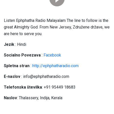
Listen Ephphatha Radio Malayalam The line to follow is the
great Almighty God
.
From New Jersey
, Združene države,
we
are here to serve you
.
Jezik
: Hindi
Socialno
Povezava
:
Facebook
Spletna stran
:
http://
ephphatharadio.com
E-naslov
:
info@ephphatharadio.com
Telefonska številka
: +91 95449 18683
Naslov
:
Thalassery
, Indija, Kerala