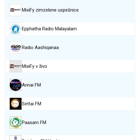
MixiFy zimzelene uspešnice
Epphatha Radio Malayalam
Radio Aashiqanaa
MixiFy v živo
Annai FM
Settai FM
Paasam FM