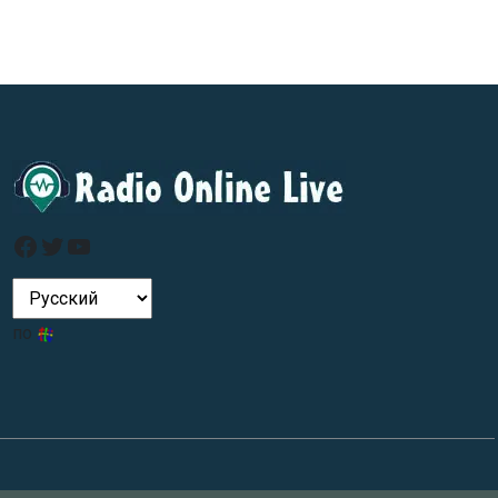
Фейсбук
Твиттер
YouTube
по