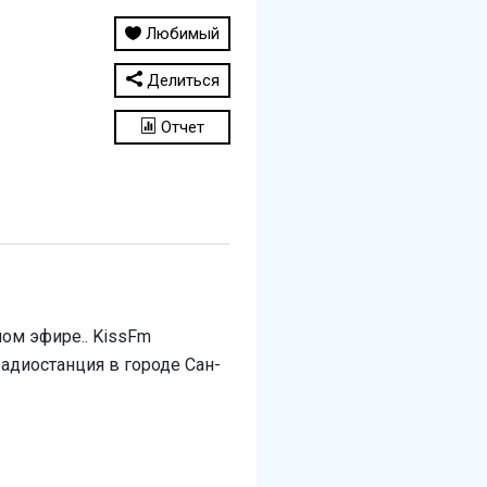
Любимый
Делиться
Отчет
мом эфире.. KissFm
радиостанция в городе Сан-