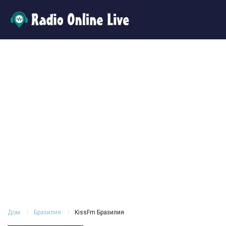
Дом
Бразилия
KissFm Бразилия