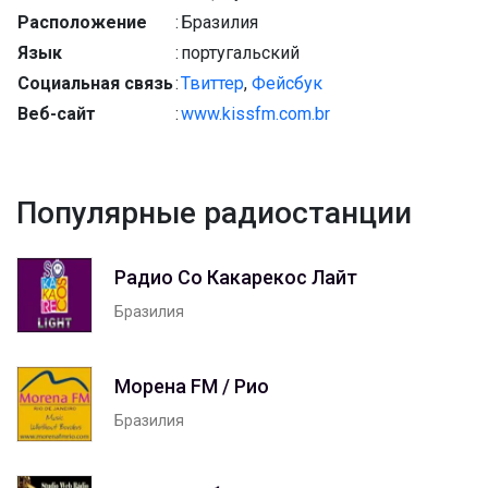
Расположение
:
Бразилия
Язык
:
португальский
Социальная связь
:
Твиттер
,
Фейсбук
Веб-сайт
:
www.kissfm.com.br
Популярные радиостанции
Радио Со Какарекос Лайт
Бразилия
Морена FM / Рио
Бразилия