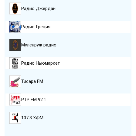
Радио Джердан
Радио Греция
Муленруж радио
Радио Ньюмаркет
Тисара FM
РТР FM 92.1
107.3 ХФМ