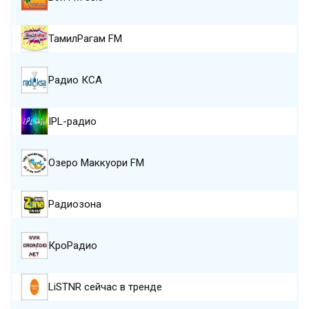
ТамилРагам FM
Радио КСА
IPL-радио
Озеро Маккуори FM
Радиозона
КроРадио
LiSTNR сейчас в тренде