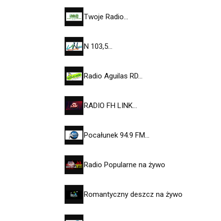
Twoje Radio…
N 103,5…
Radio Aguilas RD…
RADIO FH LINK…
Pocałunek 94.9 FM…
Radio Popularne na żywo
Romantyczny deszcz na żywo