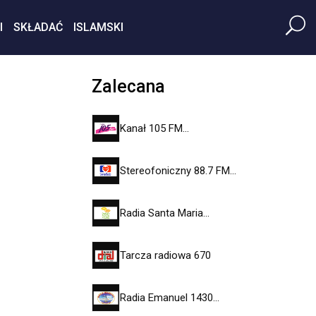
I
SKŁADAĆ
ISLAMSKI
Zalecana
Kanał 105 FM…
Stereofoniczny 88.7 FM…
Radia Santa Maria…
Tarcza radiowa 670
Radia Emanuel 1430…